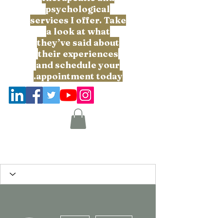
psychological
services I offer. Take
a look at what
they’ve said about
their experiences
and schedule your
appointment today.
More actions