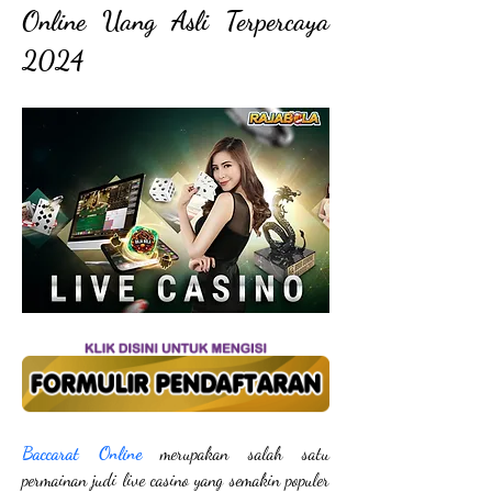
Online Uang Asli Terpercaya 
2024
Baccarat Online
 merupakan salah satu 
permainan judi live casino yang semakin populer 